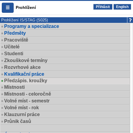
Přihlásit
English
Prohlížení
Prohlížení IS/STAG (S025)
Programy a specializace
Předměty
Pracoviště
Učitelé
Studenti
Zkouškové termíny
Rozvrhové akce
Kvalifikační práce
Předzápis. kroužky
Místnosti
Místnosti - celoročně
Volné míst - semestr
Volné míst - rok
Klauzurní práce
Průnik časů