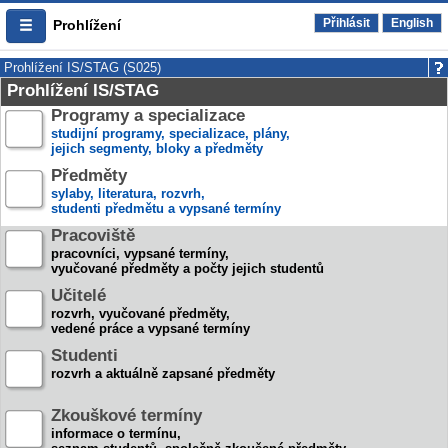
Přihlásit
English
Prohlížení
Prohlížení IS/STAG (S025)
Prohlížení IS/STAG
Programy a specializace
studijní programy, specializace, plány,
jejich segmenty, bloky a předměty
Předměty
sylaby, literatura, rozvrh,
studenti předmětu a vypsané termíny
Pracoviště
pracovníci, vypsané termíny,
vyučované předměty a počty jejich studentů
Učitelé
rozvrh, vyučované předměty,
vedené práce a vypsané termíny
Studenti
rozvrh a aktuálně zapsané předměty
Zkouškové termíny
informace o termínu,