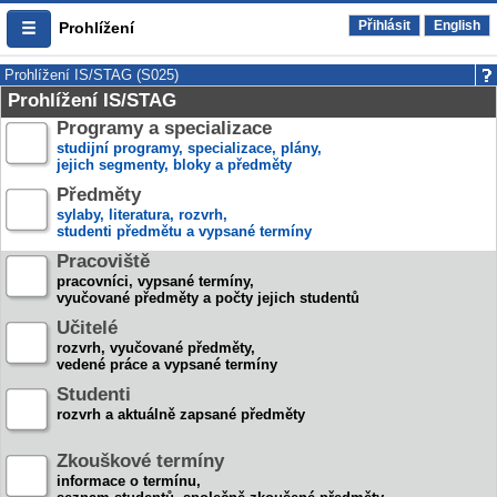
Přihlásit
English
Prohlížení
Prohlížení IS/STAG (S025)
Prohlížení IS/STAG
Programy a specializace
studijní programy, specializace, plány,
jejich segmenty, bloky a předměty
Předměty
sylaby, literatura, rozvrh,
studenti předmětu a vypsané termíny
Pracoviště
pracovníci, vypsané termíny,
vyučované předměty a počty jejich studentů
Učitelé
rozvrh, vyučované předměty,
vedené práce a vypsané termíny
Studenti
rozvrh a aktuálně zapsané předměty
Zkouškové termíny
informace o termínu,