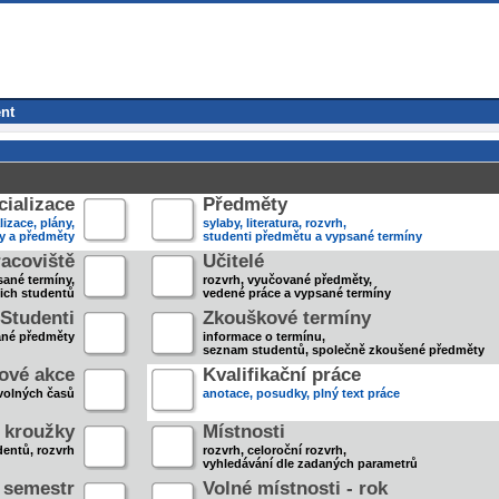
nt
ializace
Předměty
lizace, plány,
sylaby, literatura, rozvrh,
ky a předměty
studenti předmětu a vypsané termíny
acoviště
Učitelé
sané termíny,
rozvrh, vyučované předměty,
jich studentů
vedené práce a vypsané termíny
Studenti
Zkouškové termíny
ané předměty
informace o termínu,
seznam studentů, společně zkoušené předměty
ové akce
Kvalifikační práce
volných časů
anotace, posudky, plný text práce
 kroužky
Místnosti
entů, rozvrh
rozvrh, celoroční rozvrh,
vyhledávání dle zadaných parametrů
- semestr
Volné místnosti - rok