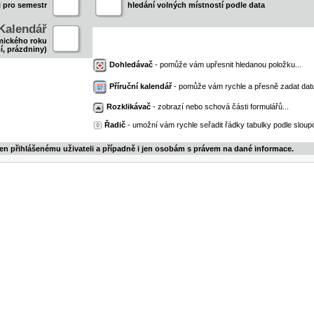
i pro semestr
hledání volných místností podle data
Kalendář
mického roku
í, prázdniny)
Dohledávač
- pomůže vám upřesnit hledanou položku...
Příruční kalendář
- pomůže vám rychle a přesně zadat dat
Rozklikávač
- zobrazí nebo schová části formulářů...
Řadič
- umožní vám rychle seřadit řádky tabulky podle sloupc
jen přihlášenému uživateli a případně i jen osobám s právem na dané informace.