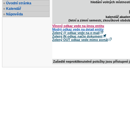
hledání volných místnost
Úvodní stránka
Kalendář
Nápověda
kalendář akade
(letní a zimní semestr, zkouškové obdob
Vínový odkaz vede na jinou entitu
Modrý odkaz vede na detail entity
Zelený @ odkaz vede na e-mail
Zelený IN odkaz načte dokument
Zelený OUT odkaz vede mimo portál
Zašedlé neprokliknutelné položky jsou přístupné 