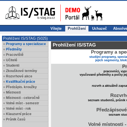
Vítejte
Prohlížení
Uchazeč
Absolve
Prohlížení IS/STAG (S025)
Programy a specializace
Prohlížení IS/STAG
Předměty
Programy a spec
Pracoviště
studijní programy, specia
Učitelé
jejich segmenty, blo
Studenti
Pr
Zkouškové termíny
pracovníci, vyp
vyučované předměty a počty je
Rozvrhové akce
Kvalifikační práce
rozvrh a aktuálně zaps
Předzápis. kroužky
Místnosti
Rozvrh
Místnosti - celoročně
seznam studentů, průnik 
Volné míst - semestr
Volné míst - rok
Předzápisové
Klauzurní práce
seznam stud
Průnik časů
Volné místnosti 