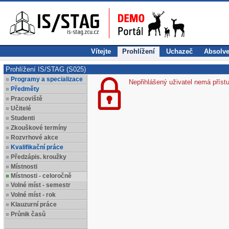
Vítejte
Prohlížení
Uchazeč
Absolve
Prohlížení IS/STAG (S025)
Programy a specializace
Nepřihlášený uživatel nemá příst
Předměty
Pracoviště
Učitelé
Studenti
Zkouškové termíny
Rozvrhové akce
Kvalifikační práce
Předzápis. kroužky
Místnosti
Místnosti - celoročně
Volné míst - semestr
Volné míst - rok
Klauzurní práce
Průnik časů