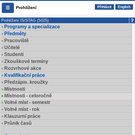
Přihlásit
English
Prohlížení
Prohlížení IS/STAG (S025)
Programy a specializace
Předměty
Pracoviště
Učitelé
Studenti
Zkouškové termíny
Rozvrhové akce
Kvalifikační práce
Předzápis. kroužky
Místnosti
Místnosti - celoročně
Volné míst - semestr
Volné míst - rok
Klauzurní práce
Průnik časů