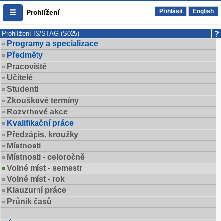
Přihlásit
English
Prohlížení
Prohlížení IS/STAG (S025)
Programy a specializace
Předměty
Pracoviště
Učitelé
Studenti
Zkouškové termíny
Rozvrhové akce
Kvalifikační práce
Předzápis. kroužky
Místnosti
Místnosti - celoročně
Volné míst - semestr
Volné míst - rok
Klauzurní práce
Průnik časů