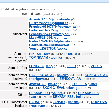
Přihlásit se jako - ukázkové identity
Role
Uživatel
(fakulta/katedra)
Adam49178577@lovely.edu
(-/-)
Eliska35652986@mumi.cz
(-/-)
Frantisek96367779@seynam.cz
(-/-)
Ladislav73677356@mumi.cz
(-/-)
Absolvent
Lenka48295743@lovely.edu
(-/-)
Marek66624384@cumi.cz
(-/-)
Radek77629710@alphabeta.com
(-/-)
Radka28155638@index5.cz
(-/-)
Vendula25797606@xxx.cz
(-/-)
Admin e-
BIKEAM
bike
PBARTA
/
(REK/CIV)
(FDU/DDU)
learningových
TOPINKAAM
topinka
/
(REK/CIV)
systémů
LENTY_A
lenty
PETR
ZEDES
/
(REK/CIV)
(REK/REK)
Administrátor
(REK/CIV)
Administrátor
HAVELKOVA_AA
havelkoj
KONIGOVA_AA
/
(REK/REK)
absolventů
konigova
ZENKOVA_AA
/
(REK/REK)
(REK/REK)
Administrátor
JVAVREAE
jvavre
LOFFELA
loffel
/
(REK/REK)
/
evaluace
SKONIG_EVAL
skonig
(REK/CIV)
/
(REK/CIV)
DEKAN#_FDU
vaubre
DEKAN#_FEK
/
(FDU/FDU)
Děkan
vacik
DEKAN#_FZS
frei
/
(FEK/FEK)
/
(FZS/FZS)
ECTS koordinátor
BARAL
JANSKA
jjanska
ROUSOVA
(REK/IO)
/
(REK/IO)
instituce
rousovam
/
(REK/PR-Z)