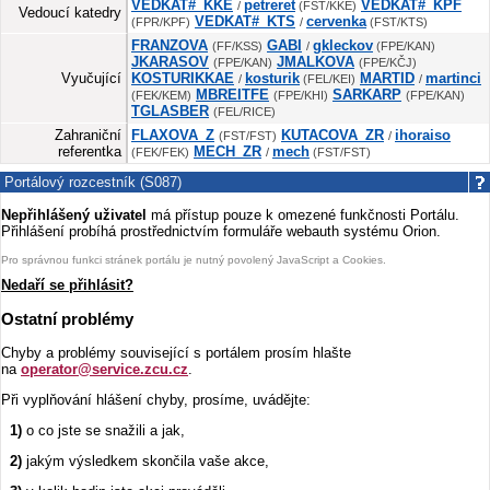
VEDKAT#_KKE
petreret
VEDKAT#_KPF
/
(FST/KKE)
Vedoucí katedry
VEDKAT#_KTS
cervenka
(FPR/KPF)
/
(FST/KTS)
FRANZOVA
GABI
gkleckov
(FF/KSS)
/
(FPE/KAN)
JKARASOV
JMALKOVA
(FPE/KAN)
(FPE/KČJ)
Vyučující
KOSTURIKKAE
kosturik
MARTID
martinci
/
(FEL/KEI)
/
MBREITFE
SARKARP
(FEK/KEM)
(FPE/KHI)
(FPE/KAN)
TGLASBER
(FEL/RICE)
Zahraniční
FLAXOVA_Z
KUTACOVA_ZR
ihoraiso
(FST/FST)
/
referentka
MECH_ZR
mech
(FEK/FEK)
/
(FST/FST)
Portálový rozcestník (S087)
Nepřihlášený uživatel
má přístup pouze k omezené funkčnosti Portálu.
Přihlášení probíhá prostřednictvím formuláře webauth systému Orion.
Pro správnou funkci stránek portálu je nutný povolený JavaScript a Cookies.
Nedaří se přihlásit?
Ostatní problémy
Chyby a problémy související s portálem prosím hlašte
na
operator@service.zcu.cz
.
Při vyplňování hlášení chyby, prosíme, uvádějte:
1)
o co jste se snažili a jak,
2)
jakým výsledkem skončila vaše akce,