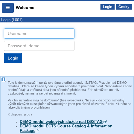
Login
Česky
Welcome
Login (L001)
Toto je demonstrační portál systému studijní agendy IS/STAG. Pracuje nad DEMO
databází, která se každý týden vytváří náhodně z provozních dat. Neobsahuje žádné
osobní údaje a veškerá data jsou náhodně přeházena. Zde si můžete cokoliv
vyzkoušet, nemusíte se bát nic mazat či měnit.
Všichni uživatelé mají heslo "demo" (bez uvozovek). Níže je k dispozici náhodný
výběr různých existujících uživatelských jmen pro různé uživatelské role. Klikněte na
jakékoliv jméno pro přihlášení.
K dispozici jsou i:
DEMO modul webových služeb nad IS/STAG
DEMO modul ECTS Course Catalog & Information
Package