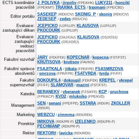
ECTS koordinátor
J_POLIVKA
jirpoliv
LUKY211
honzikl
/
(FPE/KHK)
/
pracoviště
TRAXMA_ECTS
traxmani
(FPE/KMT)
/
(FPE/CBG)
SASEKEP
SKONIG_P
skonig
(REK/CIV)
/
(REK/CIV)
Editor portálu
ZEDESEP
zedes
/
(REK/CIV)
Evaluace:
JCEPICKO
KLAUSOVA
(UJP/UJP)
(UJP/UJP)
zastupující děkan
PKOCOURK
(UJP/UJP)
Evaluace:
JCEPICKO
KLAUSOVA
(OAJ/OAJ)
(OSJ/OSJ)
zastupující
PKOCOURK
(ORJ/ORJ)
vedoucí
pracoviště
JARY
KOPECNAR
kopecna
(FEK/FEK)
/
(FST/FST)
Fakultní rozvrhář
KRUTISOVA
krutisov
/
(FAV/KIV)
Fakultní správce
FSAJITKALA
jitkala
FSASMRZOVA
/
(FPE/FPE)
absolventů
smrzova
FSATVRDA
tvrda
/
(FPR/FPR)
/
(FF/FF)
Fakultní
DOKOUPIL4
dokoupil
KREPEL
vkrepel
/
(FEK/FEK)
/
superrozvrhář
SLAMOVAR
mazini
(FF/FF)
/
(FST/FST)
BERANEKV
vberanek
KCP
pruchova
/
(FZS/KFE)
/
Katedra
KVD2
mluksiko
(FPR/KCP)
/
(FPE/KVD)
SEN
senasi
SSTARA
ZKOLLER
/
(FPE/FPE)
(REK/R)
Management
(REK/R)
Marketing
WEBZCU
zimmma
/
(REK/REK)
IMIKOVA
IZELENKO
(REK/PR-P)
(REK/PR-P)
Prorektor
PECHMANP
(REK/PR-P)
Rektor
REKTOR#
lavicka
/
(REK/REK)