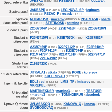
JPESKO
PSEBASTI
ULCOVA
(REK/REK)
(REK/REK)
Spec. referentka
(REK/REK)
JAKESPR
LEGINOVA_SP
leginova
(FPE/KVD)
/
Správa praxí
REZAC_P
rezack
(FZS/FZS)
/
(FF/FF)
Správce
NOCAROSK
inocarov
PBARTASK
pbarta
/
(FDU/DDU)
/
klauzurních prací
STETINOSK
ostetino
(FDU/DDU)
/
(FDU/DDU)
Z25B7304P
Z25B7416PI
Z25B7418PI
(-/KOS)
(-/KOS)
Student s praxí
(-/KFE)
Student s
F25N7415PI
K25B7570K
K25B7982P
(FF/-)
(FEK/-)
příjezdem
(FEK/-)
A23B7469P
D22P7412P
E22P6404P
(FAV/-)
(FDU/-)
Student s
F20P7415P
K23B7074P
(FEL/-)
(FF/-)
(FEK/-)
výjezdem
P21M7478P
R21M7161P
S22P7471P
(FPE/-)
(FPR/-)
Z21B7498P
(FST/-)
(FZS/-)
Student se
Z19B7433K
(-/KOS)
státnicí
JITKALA1
jitkala
KORE
koreisov
/
(FPE/FPE)
/
Studijní referentka
KUCEROVAD
(FZS/DFZ)
(FST/FST)
EDL2
edl
LMIS_TF
lmisarov
/
(FST/FST)
/
(UJP/UJP)
Tajemník fakulty
VKREPEL
(FF/FF)
MARTINEKUSR
martine3
TESTUSR
/
(REK/PR-P)
Univerzitní
martine3
TONINGERUR
absolook
/
(REK/PR-P)
/
rozvrhář
(REK/FAV)
Úprava Q-rámce
JVLASAKOQ
KANOVA_Q
kanova
(FF/KSA)
/
(FPE/KPG)
oboru
SVOBODOVAQ
(FPE/KRF)